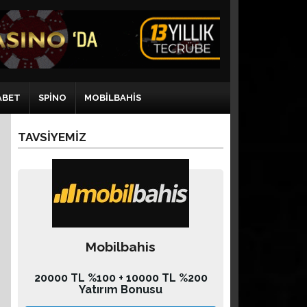
ABET
SPINO
MOBILBAHIS
TAVSIYEMIZ
Mobilbahis
20000 TL %100 + 10000 TL %200
Yatırım Bonusu