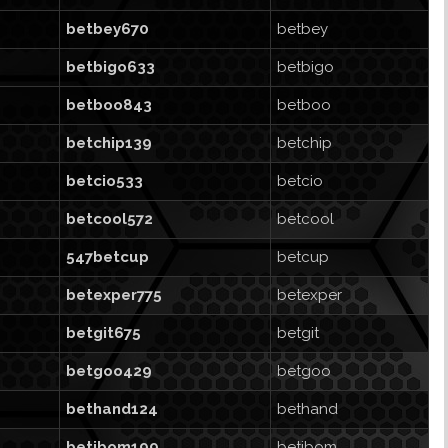
betbey670
betbey
betbigo633
betbigo
betboo843
betboo
betchip139
betchip
betcio533
betcio
betcool572
betcool
547betcup
betcup
betexper775
betexper
betgit675
betgit
betgoo429
betgoo
bethand124
bethand
betibom199
betibom