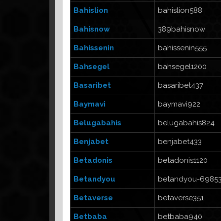
Bahislion
bahislion588
Bahisnow
389bahisnow
Bahissenin
bahissenin555
Bahsegel
bahsegel1200
Basaribet
basaribet437
Baymavi
baymavi922
Belugabahis
belugabahis824
Benjabet
benjabet433
Betadonis
betadonis1120
Betandyou
betandyou-6985
Betaverse
betaverse351
Betbaba
betbaba940