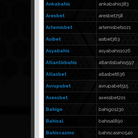
Ankabahis
ankabahis383
Aresbet
aresbet758
Artemisbet
artemisbet1021
Asibet
asibet363
Asyabahis
asyabahis1026
Atlantisbahis
atlantisbahis597
Atlasbet
atlasbet636
Avrupabet
avrupabet515
Axessbet
axessbet201
Bahigo
bahigo1230
Bahisal
bahisal890
Bahiscasino
bahiscasino540