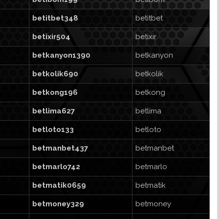
betitbet348
betitbet
betixir504
betixir
betkanyon1390
betkanyon
betkolik690
betkolik
betkong196
betkong
betlima627
betlima
betloto133
betloto
betmanbet437
betmanbet
betmarlo742
betmarlo
betmatik0659
betmatik
betmoney329
betmoney