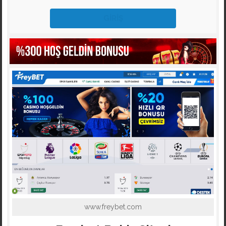
GIRIŞ
www.freybet.com