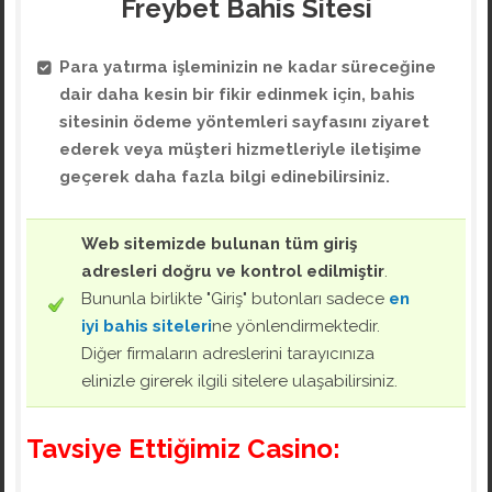
Freybet Bahis Sitesi
Para yatırma işleminizin ne kadar süreceğine
dair daha kesin bir fikir edinmek için, bahis
sitesinin ödeme yöntemleri sayfasını ziyaret
ederek veya müşteri hizmetleriyle iletişime
geçerek daha fazla bilgi edinebilirsiniz.
Web sitemizde bulunan tüm giriş
adresleri doğru ve kontrol edilmiştir
.
Bununla birlikte "Giriş" butonları sadece
en
iyi bahis siteleri
ne yönlendirmektedir.
Diğer firmaların adreslerini tarayıcınıza
elinizle girerek ilgili sitelere ulaşabilirsiniz.
Tavsiye Ettiğimiz Casino: