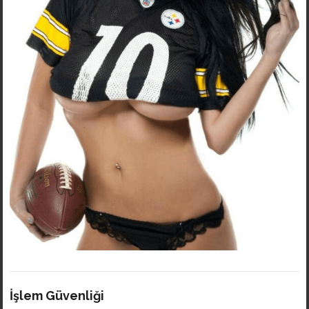
İşlem Güvenliği