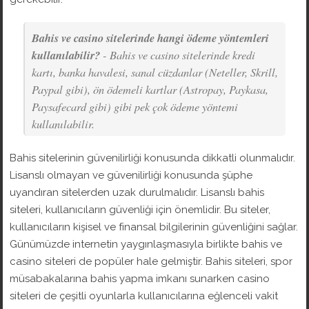
Bahis ve casino sitelerinde hangi ödeme yöntemleri
kullanılabilir?
- Bahis ve casino sitelerinde kredi
kartı, banka havalesi, sanal cüzdanlar (Neteller, Skrill,
Paypal gibi), ön ödemeli kartlar (Astropay, Paykasa,
Paysafecard gibi) gibi pek çok ödeme yöntemi
kullanılabilir.
Bahis sitelerinin güvenilirliği konusunda dikkatli olunmalıdır.
Lisanslı olmayan ve güvenilirliği konusunda şüphe
uyandıran sitelerden uzak durulmalıdır. Lisanslı bahis
siteleri, kullanıcıların güvenliği için önemlidir. Bu siteler,
kullanıcıların kişisel ve finansal bilgilerinin güvenliğini sağlar.
Günümüzde internetin yaygınlaşmasıyla birlikte bahis ve
casino siteleri de popüler hale gelmiştir. Bahis siteleri, spor
müsabakalarına bahis yapma imkanı sunarken casino
siteleri de çeşitli oyunlarla kullanıcılarına eğlenceli vakit