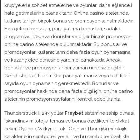
krupiyelerle sohbet etmelerine ve oyunları daha eğlenceli
hale getirmelerine olanak tanır. Online casino sitelerinde,
kullanıcılar için birçok bonus ve promosyon sunulmaktadır.
Hoş geldin bonusları, para yatırma bonusları, sadakat
programları, bedava dönüşler ve diğer birçok promosyon,
online casino sitelerinde bulunmaktadır. Bu bonuslar ve
promosyonlar, kullanıcıların daha fazla oyun oynamasına
ve kazanç elde etmesine yardımcı olmaktadır. Ancak,
bonuslar ve promosyonlar her zaman ücretsiz değildir.
Genellikle, belirli bir miktar para yatırmanız veya belirli bir
sayıda oyun oynamanız gerekmektedir. Bonuslar ve
promosyonlar hakkında daha fazla bilgi için, online casino
sitelerinin promosyon sayfalarını kontrol edebilirsiniz.
Thunderstruck II, 243 yollar
Freybet
sistemine sahip olması,
İskandinav mitolojisi teması ve bonus özellikleri ile dikkat
çeker. Oyunda, Valkyrie, Loki, Odin ve Thor gibi mitolojik
karakterlerin sembolleri yer alır ve bu semboller özellikle