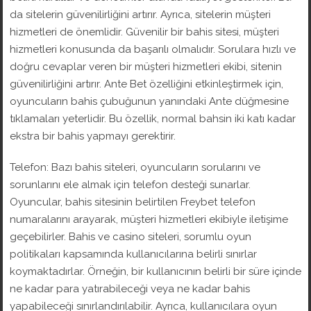
da sitelerin güvenilirliğini artırır. Ayrıca, sitelerin müşteri
hizmetleri de önemlidir. Güvenilir bir bahis sitesi, müşteri
hizmetleri konusunda da başarılı olmalıdır. Sorulara hızlı ve
doğru cevaplar veren bir müşteri hizmetleri ekibi, sitenin
güvenilirliğini artırır. Ante Bet özelliğini etkinleştirmek için,
oyuncuların bahis çubuğunun yanındaki Ante düğmesine
tıklamaları yeterlidir. Bu özellik, normal bahsin iki katı kadar
ekstra bir bahis yapmayı gerektirir.
Telefon: Bazı bahis siteleri, oyuncuların sorularını ve
sorunlarını ele almak için telefon desteği sunarlar.
Oyuncular, bahis sitesinin belirtilen Freybet telefon
numaralarını arayarak, müşteri hizmetleri ekibiyle iletişime
geçebilirler. Bahis ve casino siteleri, sorumlu oyun
politikaları kapsamında kullanıcılarına belirli sınırlar
koymaktadırlar. Örneğin, bir kullanıcının belirli bir süre içinde
ne kadar para yatırabileceği veya ne kadar bahis
yapabileceği sınırlandırılabilir. Ayrıca, kullanıcılara oyun