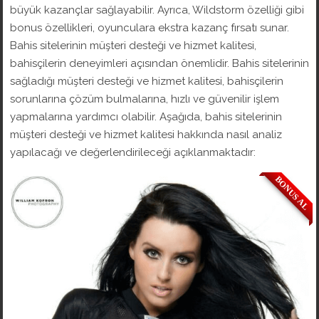
büyük kazançlar sağlayabilir. Ayrıca, Wildstorm özelliği gibi
bonus özellikleri, oyunculara ekstra kazanç fırsatı sunar.
Bahis sitelerinin müşteri desteği ve hizmet kalitesi,
bahisçilerin deneyimleri açısından önemlidir. Bahis sitelerinin
sağladığı müşteri desteği ve hizmet kalitesi, bahisçilerin
sorunlarına çözüm bulmalarına, hızlı ve güvenilir işlem
yapmalarına yardımcı olabilir. Aşağıda, bahis sitelerinin
müşteri desteği ve hizmet kalitesi hakkında nasıl analiz
yapılacağı ve değerlendirileceği açıklanmaktadır:
BONUS AL