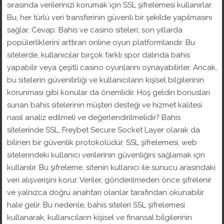
sırasında verilerinizi korumak için SSL şifrelemesi kullanırlar.
Bu, her türlü veri transferinin güvenli bir şekilde yapılmasını
sağlar. Cevap: Bahis ve casino siteleri, son yıllarda
popülerliklerini arttıran online oyun platformlarıdır. Bu
sitelerde, kullanıcılar birçok farklı spor dalında bahis
yapabilir veya çeşitli casino oyunlarını oynayabilirler. Ancak,
bu sitelerin güvenilirliği ve kullanıcıların kişisel bilgilerinin
korunması gibi konular da önemlidir. Hoş geldin bonusları
sunan bahis sitelerinin müşteri desteği ve hizmet kalitesi
nasıl analiz edilmeli ve değerlendirilmelidir? Bahis
sitelerinde SSL, Freybet Secure Socket Layer olarak da
bilinen bir güvenlik protokolüdür. SSL şifrelemesi, web
sitelerindeki kullanıcı verilerinin güvenliğini sağlamak için
kullanılır. Bu şifreleme, sitenin kullanıcı ile sunucu arasındaki
veri alışverişini korur. Veriler, gönderilmeden önce şifrelenir
ve yalnızca doğru anahtarı olanlar tarafından okunabilir
hale gelir. Bu nedenle, bahis siteleri SSL şifrelemesi
kullanarak, kullanıcıların kişisel ve finansal bilgilerinin