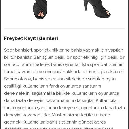
Freybet Kayıt İşlemleri
Spor bahisleri, spor etkinliklerine bahis yapmak için yapılan
bir tür bahistir. Bahisçiler, belirli bir spor etkinliği için belirli bir
sonucu tahmin ederek bahis oynarlar. İşte spor bahislerinin
temel kavramları ve oynanışı hakkında bilmeniz gerekenler:
Sonuç olarak, bahis ve casino sitelerinde sunulan oyun
çeşitliliği, kullanıcıların farklı oyunlarda şanslarını
denemelerini sağlamakla birlikte, kullanıcıların oyunlarda
daha fazla deneyim kazanmalarını da sağlar. Kullanıcılar,
farklı oyunlarda şanslarını deneyerek, oyunlarda daha fazla
deneyim kazanabilirler. Müşteri hizmetleri ile iletişime
geçmek: Kullanıcılar, bahis sitelerinin güncel adres