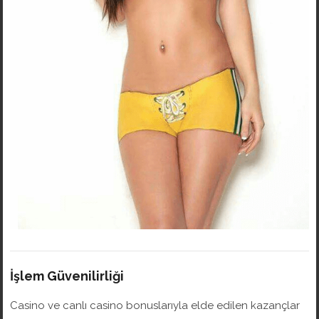
İşlem Güvenilirliği
Casino ve canlı casino bonuslarıyla elde edilen kazançlar