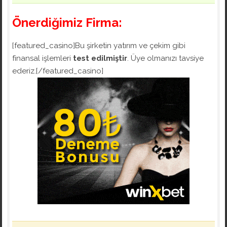
Önerdiğimiz Firma:
[featured_casino]Bu şirketin yatırım ve çekim gibi
finansal işlemleri
test edilmiştir
. Üye olmanızı tavsiye
ederiz.[/featured_casino]