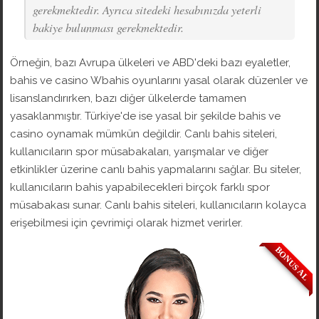
gerekmektedir. Ayrıca sitedeki hesabınızda yeterli
bakiye bulunması gerekmektedir.
Örneğin, bazı Avrupa ülkeleri ve ABD'deki bazı eyaletler,
bahis ve casino Wbahis oyunlarını yasal olarak düzenler ve
lisanslandırırken, bazı diğer ülkelerde tamamen
yasaklanmıştır. Türkiye'de ise yasal bir şekilde bahis ve
casino oynamak mümkün değildir. Canlı bahis siteleri,
kullanıcıların spor müsabakaları, yarışmalar ve diğer
etkinlikler üzerine canlı bahis yapmalarını sağlar. Bu siteler,
kullanıcıların bahis yapabilecekleri birçok farklı spor
müsabakası sunar. Canlı bahis siteleri, kullanıcıların kolayca
erişebilmesi için çevrimiçi olarak hizmet verirler.
BONUS AL