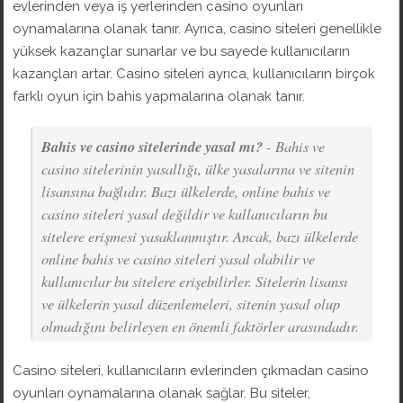
evlerinden veya iş yerlerinden casino oyunları
oynamalarına olanak tanır. Ayrıca, casino siteleri genellikle
yüksek kazançlar sunarlar ve bu sayede kullanıcıların
kazançları artar. Casino siteleri ayrıca, kullanıcıların birçok
farklı oyun için bahis yapmalarına olanak tanır.
Bahis ve casino sitelerinde yasal mı?
- Bahis ve
casino sitelerinin yasallığı, ülke yasalarına ve sitenin
lisansına bağlıdır. Bazı ülkelerde, online bahis ve
casino siteleri yasal değildir ve kullanıcıların bu
sitelere erişmesi yasaklanmıştır. Ancak, bazı ülkelerde
online bahis ve casino siteleri yasal olabilir ve
kullanıcılar bu sitelere erişebilirler. Sitelerin lisansı
ve ülkelerin yasal düzenlemeleri, sitenin yasal olup
olmadığını belirleyen en önemli faktörler arasındadır.
Casino siteleri, kullanıcıların evlerinden çıkmadan casino
oyunları oynamalarına olanak sağlar. Bu siteler,