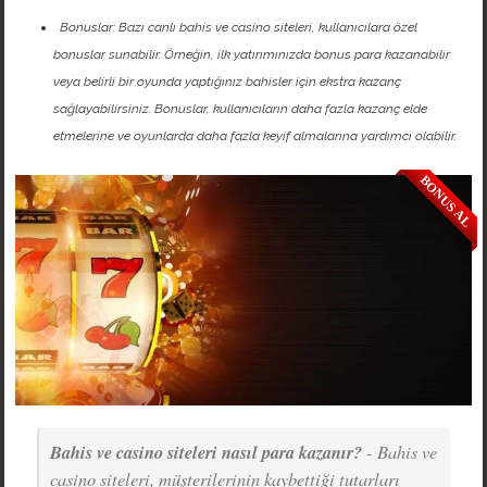
Bonuslar: Bazı canlı bahis ve casino siteleri, kullanıcılara özel
bonuslar sunabilir. Örneğin, ilk yatırımınızda bonus para kazanabilir
veya belirli bir oyunda yaptığınız bahisler için ekstra kazanç
sağlayabilirsiniz. Bonuslar, kullanıcıların daha fazla kazanç elde
etmelerine ve oyunlarda daha fazla keyif almalarına yardımcı olabilir.
BONUS AL
Bahis ve casino siteleri nasıl para kazanır?
- Bahis ve
casino siteleri, müşterilerinin kaybettiği tutarları