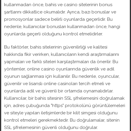
kullanmadan önce, bahis ve casino sitelerinin bonus
şartlarını dikkatlice okumalıdır. Ayrıca, bazı bonuslar ve
promosyonlar sadece belirli oyunlarda geçerlidir. Bu
nedenle, kullanıcılar bonusları kullanmadan önce, hangi
oyunlarda geçerli olduğunu kontrol etmelidirler.
Bu faktörler, bahis sitelerinin güvenilirliği ve kalitesi
hakkında fikir verirken, kullanıcıların kendi araştırmalarını
yapmaları ve farklı siteleri karşılaştırmaları da önerilir. Bu
yöntemler, online casino oyunlarında güvenlik ve adil
oyunun sağlanması için kullanılır. Bu nedenle, oyuncular,
güvenilir ve lisanslı online casinoları tercih etmeli ve
oyunlarda adil ve güvenli bir ortamda oynamalıdırlar.
Kullanıcılar, bir bahis sitesinin SSL şifrelemesini doğrulamak
için, adres çubuğunda "https" protokolünü görüntülemeleri
ve siteyle yapılan iletişimlerde bir kilit simgesi olduğunu
kontrol etmeleri gerekmektedir. Bu doğrulamalar, sitenin
SSL şifrelemesinin güvenli olduğunu doğrular.