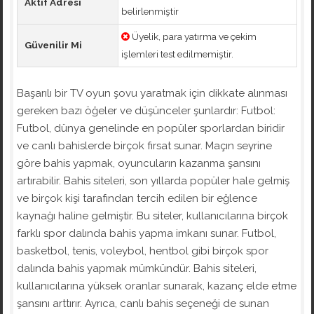
Aktif Adresi
belirlenmiştir
Üyelik, para yatırma ve çekim
Güvenilir Mi
işlemleri test edilmemiştir.
Başarılı bir TV oyun şovu yaratmak için dikkate alınması
gereken bazı öğeler ve düşünceler şunlardır: Futbol:
Futbol, dünya genelinde en popüler sporlardan biridir
ve canlı bahislerde birçok fırsat sunar. Maçın seyrine
göre bahis yapmak, oyuncuların kazanma şansını
artırabilir. Bahis siteleri, son yıllarda popüler hale gelmiş
ve birçok kişi tarafından tercih edilen bir eğlence
kaynağı haline gelmiştir. Bu siteler, kullanıcılarına birçok
farklı spor dalında bahis yapma imkanı sunar. Futbol,
basketbol, tenis, voleybol, hentbol gibi birçok spor
dalında bahis yapmak mümkündür. Bahis siteleri,
kullanıcılarına yüksek oranlar sunarak, kazanç elde etme
şansını arttırır. Ayrıca, canlı bahis seçeneği de sunan