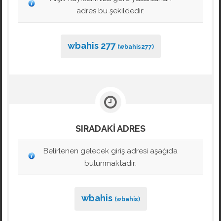
adres bu şekildedir:
wbahis 277
(wbahis277)
SIRADAKI ADRES
Belirlenen gelecek giriş adresi aşağıda
bulunmaktadır:
wbahis
(wbahis)