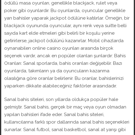
ödüllü masa oyunları, genellikle blackjack, rulet veya
poker gibi oyunlardır. Bu oyunlarda, oyuncular genellikle
yan bahisler yaparak jackpot ödülüne katılırlar. Örneğin, bir
blackjack oyununda oyuncular, aynı renk veya suitte belli
sayıda kart elde etmeleri gibi belirli bir koşulu yerine
getirirlerse, jackpot ödülünü kazanırlar. Mobil cihazlarda
oynanabilen online casino oyunları arasında birçok
seçenek vardır, ancak en popüler olanları şunlardır: Bahis
Oranları: Sanal sporlarda, bahis oranları değişebilir. Bazı
oyunlarda, takımların ya da oyuncuların kazanma
olasılığına göre oranlar belirlenir. Bu oranlar, bahislerinizi
yaparken dikkate alabileceğiniz faktörler arasındadır.
Sanal bahis siteleri, son yıllarda oldukça popüler hale
gelmiştir. Sanal bahis, gerçek bir maç veya oyun olmadan
yapılan bahisleri ifade eder. Sanal bahis siteleri,
kullanıcılarına farklı spor dallarında sanal bahis seçenekleri
sunarlar. Sanal futbol, sanal basketbol, sanal at yarışı gibi