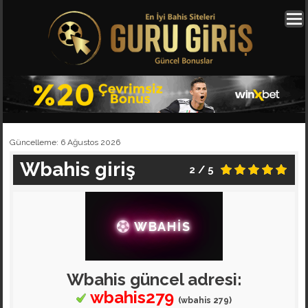
Güncelleme: 6 Ağustos 2026
Wbahis giriş
2
/ 5
WBAHIS
Wbahis güncel adresi:
wbahis279
(
wbahis 279
)