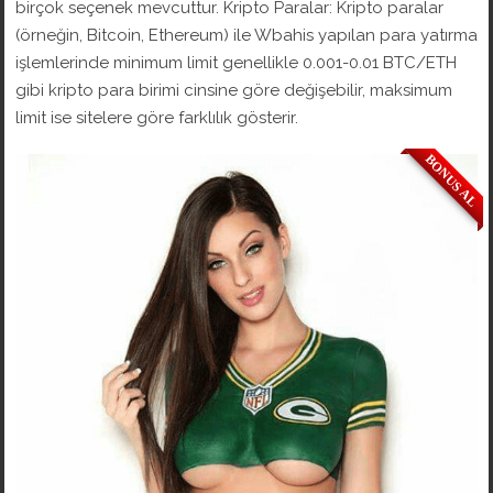
birçok seçenek mevcuttur. Kripto Paralar: Kripto paralar
(örneğin, Bitcoin, Ethereum) ile Wbahis yapılan para yatırma
işlemlerinde minimum limit genellikle 0.001-0.01 BTC/ETH
gibi kripto para birimi cinsine göre değişebilir, maksimum
limit ise sitelere göre farklılık gösterir.
BONUS AL