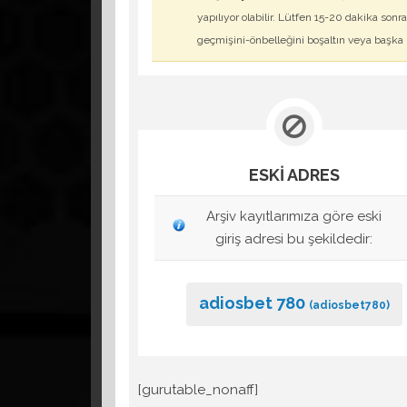
yapılıyor olabilir. Lütfen 15-20 dakika s
geçmişini-önbelleğini boşaltın veya başka 
ESKI ADRES
Arşiv kayıtlarımıza göre eski
giriş adresi bu şekildedir:
adiosbet 780
(adiosbet780)
[gurutable_nonaff]