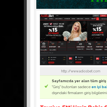
http://www.adiosbet.com
Sayfamızda yer alan tüm giriş b
"Giriş" butonları sadece
en iyi ba
dışındaki firmaların giriş bilgilerini