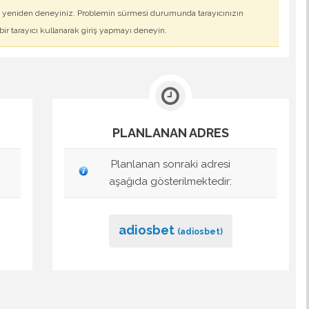
onra yeniden deneyiniz. Problemin sürmesi durumunda tarayıcınızın
bir tarayıcı kullanarak giriş yapmayı deneyin.
PLANLANAN ADRES
Planlanan sonraki adresi
aşağıda gösterilmektedir:
adiosbet
(adiosbet)