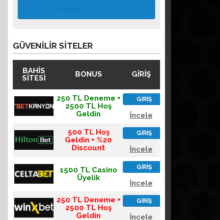
HEMEN ÜYE OL
GÜVENILIR SITELER