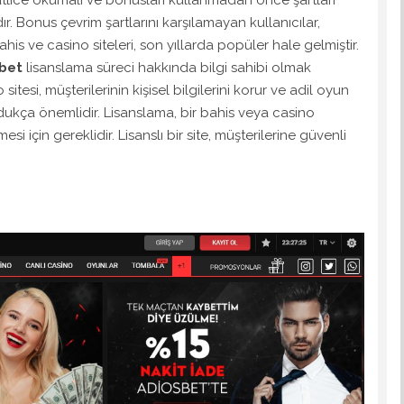
r. Bonus çevrim şartlarını karşılamayan kullanıcılar,
 ve casino siteleri, son yıllarda popüler hale gelmiştir.
bet
lisanslama süreci hakkında bilgi sahibi olmak
sitesi, müşterilerinin kişisel bilgilerini korur ve adil oyun
dukça önemlidir. Lisanslama, bir bahis veya casino
esi için gereklidir. Lisanslı bir site, müşterilerine güvenli