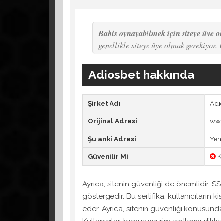
Bahis oynayabilmek için siteye üye 
genellikle siteye üye olmak gerekiyor. Ü
Adiosbet hakkında
Şirket Adı
Adi
Orijinal Adresi
www
Şu anki Adresi
Yen
Güvenilir Mi
K
Ayrıca, sitenin güvenliği de önemlidir. SS
göstergedir. Bu sertifika, kullanıcıların 
eder. Ayrıca, sitenin güvenliği konusunda 
Kullanıcılar, bonus çevrim şartlarını di