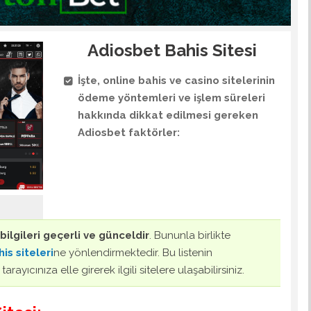
Adiosbet Bahis Sitesi
İşte, online bahis ve casino sitelerinin
ödeme yöntemleri ve işlem süreleri
hakkında dikkat edilmesi gereken
Adiosbet faktörler:
ilgileri geçerli ve günceldir
. Bununla birlikte
his siteleri
ne yönlendirmektedir. Bu listenin
 tarayıcınıza elle girerek ilgili sitelere ulaşabilirsiniz.