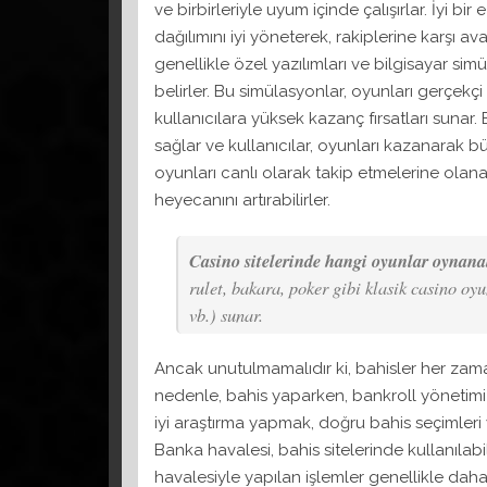
ve birbirleriyle uyum içinde çalışırlar. İyi bir 
dağılımını iyi yöneterek, rakiplerine karşı av
genellikle özel yazılımları ve bilgisayar sim
belirler. Bu simülasyonlar, oyunları gerçekçi 
kullanıcılara yüksek kazanç fırsatları sunar
sağlar ve kullanıcılar, oyunları kazanarak büy
oyunları canlı olarak takip etmelerine olana
heyecanını artırabilirler.
Casino sitelerinde hangi oyunlar oynana
rulet, bakara, poker gibi klasik casino oy
vb.) sunar.
Ancak unutulmamalıdır ki, bahisler her zaman
nedenle, bahis yaparken, bankroll yönetimi v
iyi araştırma yapmak, doğru bahis seçimleri
Banka havalesi, bahis sitelerinde kullanılab
havalesiyle yapılan işlemler genellikle daha