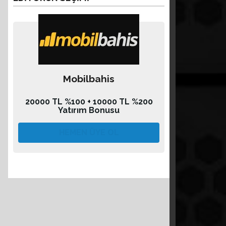
bahigo1030
Bahigo Giriş
bahigo 1030
bahisal892
Bahisal Giriş
bahisal 892
bahiscasino542
Bahiscasino Giriş
bahiscasino 542
Mobilbahis
bahislion590
Bahislion Giriş
bahislion 590
20000 TL %100 + 10000 TL %200
Yatırım Bonusu
495bahisnow
Bahisnow Giriş
495 bahisnow
HEMEN ÜYE OL
bahissenin556
Bahissenin Giriş
bahissenin 556
bahsegel1203
Bahsegel Giriş
bahsegel 1203
basaribet439
Basaribet Giriş
basaribet 439
baymavi924
Baymavi Giriş