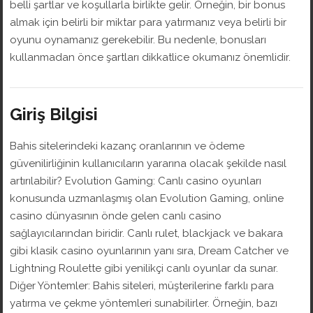
belli şartlar ve koşullarla birlikte gelir. Örneğin, bir bonus
almak için belirli bir miktar para yatırmanız veya belirli bir
oyunu oynamanız gerekebilir. Bu nedenle, bonusları
kullanmadan önce şartları dikkatlice okumanız önemlidir.
Giriş Bilgisi
Bahis sitelerindeki kazanç oranlarının ve ödeme
güvenilirliğinin kullanıcıların yararına olacak şekilde nasıl
artırılabilir? Evolution Gaming: Canlı casino oyunları
konusunda uzmanlaşmış olan Evolution Gaming, online
casino dünyasının önde gelen canlı casino
sağlayıcılarından biridir. Canlı rulet, blackjack ve bakara
gibi klasik casino oyunlarının yanı sıra, Dream Catcher ve
Lightning Roulette gibi yenilikçi canlı oyunlar da sunar.
Diğer Yöntemler: Bahis siteleri, müşterilerine farklı para
yatırma ve çekme yöntemleri sunabilirler. Örneğin, bazı