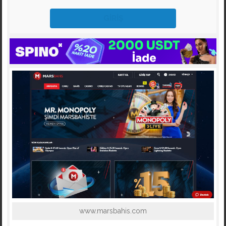
GIRIŞ
www.marsbahis.com