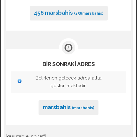
456 marsbahis
(456marsbahis)
BIR SONRAKI ADRES
Belirlenen gelecek adresi altta
gösterilmektedir:
marsbahis
(marsbahis)
[gurutable_nonaff]