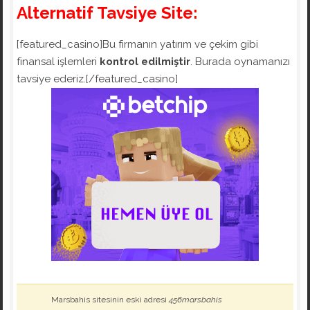
Alternatif Tavsiye Site:
[featured_casino]Bu firmanın yatırım ve çekim gibi
finansal işlemleri
kontrol edilmiştir
. Burada oynamanızı
tavsiye ederiz.[/featured_casino]
Marsbahis sitesinin eski adresi
456marsbahis