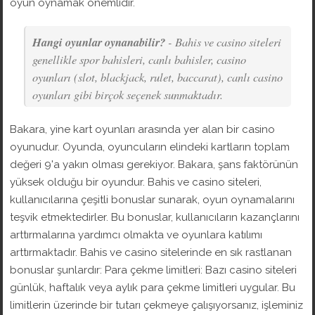
oyun oynamak önemlidir.
Hangi oyunlar oynanabilir?
- Bahis ve casino siteleri
genellikle spor bahisleri, canlı bahisler, casino
oyunları (slot, blackjack, rulet, baccarat), canlı casino
oyunları gibi birçok seçenek sunmaktadır.
Bakara, yine kart oyunları arasında yer alan bir casino
oyunudur. Oyunda, oyuncuların elindeki kartların toplam
değeri 9'a yakın olması gerekiyor. Bakara, şans faktörünün
yüksek olduğu bir oyundur. Bahis ve casino siteleri,
kullanıcılarına çeşitli bonuslar sunarak, oyun oynamalarını
teşvik etmektedirler. Bu bonuslar, kullanıcıların kazançlarını
arttırmalarına yardımcı olmakta ve oyunlara katılımı
arttırmaktadır. Bahis ve casino sitelerinde en sık rastlanan
bonuslar şunlardır: Para çekme limitleri: Bazı casino siteleri
günlük, haftalık veya aylık para çekme limitleri uygular. Bu
limitlerin üzerinde bir tutarı çekmeye çalışıyorsanız, işleminiz