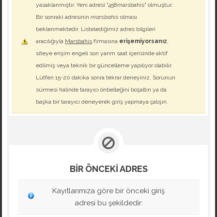
yasaklanmıştır. Yeni adresi "458marsbahis" olmuştur.
Bir sonraki adresinin
marsbahis
olması
beklenmektedir. Listelediğimiz adres bilgileri
aracılığıyla
Marsbahis
firmasına
erişemiyorsanız
,
siteye erişim engeli son yarım saat içerisinde aktif
edilmiş veya teknik bir güncelleme yapılıyor olabilir.
Lütfen 15-20 dakika sonra tekrar deneyiniz. Sorunun
sürmesi halinde tarayıcı önbelleğini boşaltın ya da
başka bir tarayıcı deneyerek giriş yapmaya çalışın.
BIR ÖNCEKI ADRES
Kayıtlarımıza göre bir önceki giriş
adresi bu şekildedir: