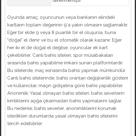
denenmemiştir.
Oyunda amaç, oyuncunun veya bankanın elindeki
kartların toplam değerinin 9'a yakın olmasını sağlamaktır.
Eğer bir elde 9 veya 8 puanlık bir el oluşursa, buna
"doğal" el denir ve bu el otomatik olarak kazanır. Eğer
her iki el de doğal el değilse, oyuncular ek kart
çekebilirler. Canlı bahis siteleri, spor müsabakaları
sırasında bahis yapabilme imkanı sunan platformlardır.
Bu sitelerde, maç esnasında bahis yapmak mümkündür.
Canlı bahis sitelerinde, bahis oranları değişkenlik gösterir
ve kullanıcılar, maçın gidişatına göre bahis yapabilirler.
Anonimlik: Yasal olmayan bahis siteleri, bahis severlerin
kimliklerini açığa çıkarmadan bahis yapmalarını sağlar.
Bu nedenle, bahis severler, anonimliklerini korumak
istedikleri durumlarda yasal olmayan bahis sitelerini
tercih edebilirler.