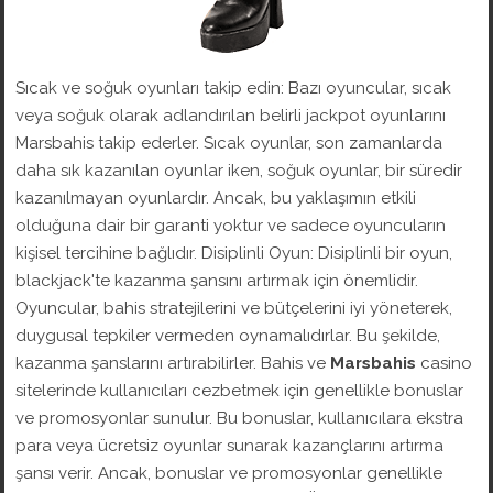
Sıcak ve soğuk oyunları takip edin: Bazı oyuncular, sıcak
veya soğuk olarak adlandırılan belirli jackpot oyunlarını
Marsbahis takip ederler. Sıcak oyunlar, son zamanlarda
daha sık kazanılan oyunlar iken, soğuk oyunlar, bir süredir
kazanılmayan oyunlardır. Ancak, bu yaklaşımın etkili
olduğuna dair bir garanti yoktur ve sadece oyuncuların
kişisel tercihine bağlıdır. Disiplinli Oyun: Disiplinli bir oyun,
blackjack'te kazanma şansını artırmak için önemlidir.
Oyuncular, bahis stratejilerini ve bütçelerini iyi yöneterek,
duygusal tepkiler vermeden oynamalıdırlar. Bu şekilde,
kazanma şanslarını artırabilirler. Bahis ve
Marsbahis
casino
sitelerinde kullanıcıları cezbetmek için genellikle bonuslar
ve promosyonlar sunulur. Bu bonuslar, kullanıcılara ekstra
para veya ücretsiz oyunlar sunarak kazançlarını artırma
şansı verir. Ancak, bonuslar ve promosyonlar genellikle