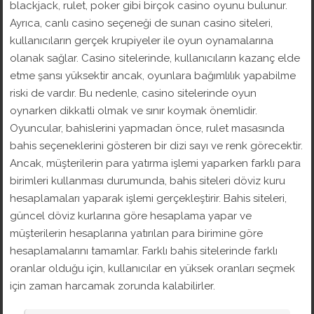
blackjack, rulet, poker gibi birçok casino oyunu bulunur.
Ayrıca, canlı casino seçeneği de sunan casino siteleri,
kullanıcıların gerçek krupiyeler ile oyun oynamalarına
olanak sağlar. Casino sitelerinde, kullanıcıların kazanç elde
etme şansı yüksektir ancak, oyunlara bağımlılık yapabilme
riski de vardır. Bu nedenle, casino sitelerinde oyun
oynarken dikkatli olmak ve sınır koymak önemlidir.
Oyuncular, bahislerini yapmadan önce, rulet masasında
bahis seçeneklerini gösteren bir dizi sayı ve renk görecektir.
Ancak, müşterilerin para yatırma işlemi yaparken farklı para
birimleri kullanması durumunda, bahis siteleri döviz kuru
hesaplamaları yaparak işlemi gerçekleştirir. Bahis siteleri,
güncel döviz kurlarına göre hesaplama yapar ve
müşterilerin hesaplarına yatırılan para birimine göre
hesaplamalarını tamamlar. Farklı bahis sitelerinde farklı
oranlar olduğu için, kullanıcılar en yüksek oranları seçmek
için zaman harcamak zorunda kalabilirler.