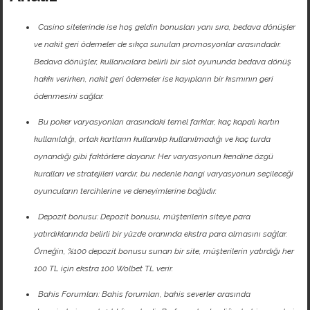
Casino sitelerinde ise hoş geldin bonusları yanı sıra, bedava dönüşler
ve nakit geri ödemeler de sıkça sunulan promosyonlar arasındadır.
Bedava dönüşler, kullanıcılara belirli bir slot oyununda bedava dönüş
hakkı verirken, nakit geri ödemeler ise kayıpların bir kısmının geri
ödenmesini sağlar.
Bu poker varyasyonları arasındaki temel farklar, kaç kapalı kartın
kullanıldığı, ortak kartların kullanılıp kullanılmadığı ve kaç turda
oynandığı gibi faktörlere dayanır. Her varyasyonun kendine özgü
kuralları ve stratejileri vardır, bu nedenle hangi varyasyonun seçileceği
oyuncuların tercihlerine ve deneyimlerine bağlıdır.
Depozit bonusu: Depozit bonusu, müşterilerin siteye para
yatırdıklarında belirli bir yüzde oranında ekstra para almasını sağlar.
Örneğin, %100 depozit bonusu sunan bir site, müşterilerin yatırdığı her
100 TL için ekstra 100 Wolbet TL verir.
Bahis Forumları: Bahis forumları, bahis severler arasında