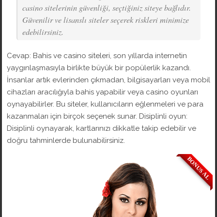
casino sitelerinin güvenliği, seçtiğiniz siteye bağlıdır.
Güvenilir ve lisanslı siteler seçerek riskleri minimize
edebilirsiniz.
Cevap: Bahis ve casino siteleri, son yıllarda internetin
yaygınlaşmasıyla birlikte büyük bir popülerlik kazandı.
İnsanlar artık evlerinden çıkmadan, bilgisayarları veya mobil
cihazları aracılığıyla bahis yapabilir veya casino oyunları
oynayabilirler. Bu siteler, kullanıcıların eğlenmeleri ve para
kazanmaları için birçok seçenek sunar. Disiplinli oyun:
Disiplinli oynayarak, kartlarınızı dikkatle takip edebilir ve
doğru tahminlerde bulunabilirsiniz.
BONUS AL