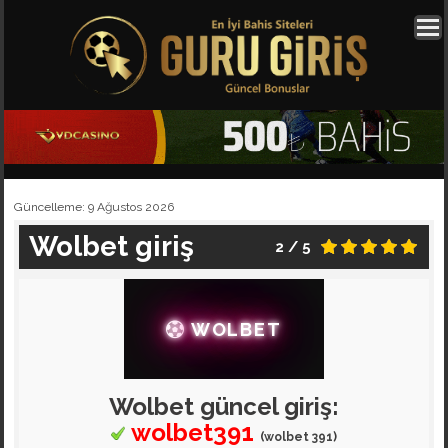
Güncelleme: 9 Ağustos 2026
Wolbet giriş
2
/ 5
WOLBET
Wolbet güncel giriş:
wolbet391
(
wolbet 391
)