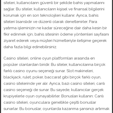
siteleri, kullanıcıların güvenli bir şekilde bahis yapmalarını
sağlar. Bu siteler, kullanıcıların kişisel ve finansal bilgilerini
korumak için en son teknolojileri kullanır. Ayrıca, bahis
siteleri lisanslıdır ve düzenli olarak denetlenirler. Para
yatırma işleminizin ne kadar süreceğine dair daha kesin bir
fikir edinmek için, bahis sitesinin ödeme yöntemleri sayfasını
ziyaret ederek veya müşteri hizmetleriyle iletişime geçerek
daha fazla bilgi edinebilirsiniz.
Casino siteleri, online oyun platformları arasında en
popüler olanlardan biridir. Bu siteler, kullanıcılarına birçok
farklı casino oyunu seçeneği sunar. Slot makineleri,
blackjack, rulet, poker, baccarat gibi birçok farklı oyun,
casino sitelerinde yer alır. Ayrıca, bazı casino siteleri, canlı
casino seçeneği de sunar. Bu sayede, kullanıcılar gerçek
krupiyelerle oyun oynayabilirler. Bonusları kullanın: Canlı
casino siteleri, oyunculara genellikle çeşitli bonuslar
sunarlar. Bu bonuslar, oyunlarda kazanma şansınızı artırmak