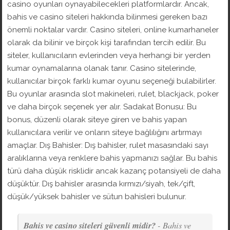
casino oyunları oynayabilecekleri platformlardır. Ancak,
bahis ve casino siteleri hakkında bilinmesi gereken bazı
önemli noktalar vardır. Casino siteleri, online kumarhaneler
olarak da bilinir ve birçok kişi tarafından tercih edilir. Bu
siteler, kullanıcıların evlerinden veya herhangi bir yerden
kumar oynamalarına olanak tanır. Casino sitelerinde,
kullanıcılar birçok farklı kumar oyunu seçeneği bulabilirler.
Bu oyunlar arasında slot makineleri, rulet, blackjack, poker
ve daha birçok seçenek yer alır. Sadakat Bonusu: Bu
bonus, düzenli olarak siteye giren ve bahis yapan
kullanıcılara verilir ve onların siteye bağlılığını artırmayı
amaçlar. Dış Bahisler: Dış bahisler, rulet masasındaki sayı
aralıklarına veya renklere bahis yapmanızı sağlar. Bu bahis
türü daha düşük risklidir ancak kazanç potansiyeli de daha
düşüktür. Dış bahisler arasında kırmızı/siyah, tek/çift,
düşük/yüksek bahisler ve sütun bahisleri bulunur.
Bahis ve casino siteleri güvenli midir?
- Bahis ve