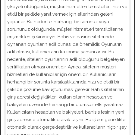
şikayeti olduğunda, müşteri hizmetleri temsilcileri, hızlı ve
etkili bir şekilde yanıt vermek için ellerinden geleni
yaparlar. Bu nedenle, herhangi bir sorunuz veya
sorununuz olduğunda, müşteri hizmetleri temsilcilerine
erişmekten çekinmeyin. Bahis ve casino sitelerinde
oynanan oyunların adil olması da önemlidir. Oyunların
adil olması, kullanıcıların kazanma şansını artırır. Bu
nedenle, sitelerin oyunlarının adil olduğunu belgeleyen
sertifikaları olması önemlidir. Ayrıca, sitelerin müşteri
hizmetleri de kullanıcılar için önemlidir. Kullanıcıların
herhangi bir sorunla karşılaştıklarında hızlı ve etkili bir
şekilde çözüme kavuşturulması gerekir. Bahis sitelerinin
giriş adresi değişiklikleri, kullanıcıların hesapları ve
bakiyeleri üzerinde herhangi bir olumsuz etki yaratmaz.
Kullanıcıların hesapları ve bakiyeleri, bahis sitesinin yeni
giriş adresine otomatik olarak taşınır. Bu işlem genellikle
otomatik olarak gerçekleştirilir ve kullanıcıların hiçbir şey
yapmasına gerek yoktur.