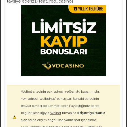
tavsiye ederiz.[/featured_casino]
Wolbet sitesinin eski adresi
wolbet389
kapanmıştır.
Yeni adresi "wolbet391" olmuştur. Sonraki adresinin
wolbet
olması beklenmektedir. Paylaştığımız adres
bilgileri aracılığıyla
Wolbet
firmasına
erişemiyorsanız
,
alan adına erişim engeli son yarım saat içerisinde