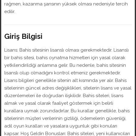
rağmen, kazanma şansının yüksek olması nedeniyle tercih
edilir.
Giriş Bilgisi
Lisans: Bahis sitesinin lisanslı olması gerekmektedir. Lisanslı
bir bahis sitesi, bahis oynatma hizmetleri için yasal olarak
yetkilendirildiği anlamına gelir. Bu nedenle, bahis sitesinin
lisanslı olup olmadığını kontrol etmeniz gerekmektedir.
Lisans bilgileri genellikle sitenin alt kısmında yer alır. Bahis
sitelerinin güncel adres değişiklikleri, sitelerin lisans ve yasal
düzenlemeleri ile doğrudan ilişkilidir. Bahis siteleri, lisans
almak ve yasal olarak faaliyet göstermek için belirli
kurallara uymak zorundadırlar. Bu kurallar genellikle, bahis
sitelerinin müşteri verilerinin gizliliği, ödemelerin güvenliği,
adil oyun kuralları ve yasalara uygunluk gibi konuları
kapsar. Hoş Geldin Bonusları: Bahis siteleri, yeni kullanıcıları