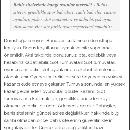
Bahis sitelerinde hangi oyunlar mevcut?
- Bahis
siteleri genellikle spor bahisleri, canlı bahisler, casino
oyunları, poker, slot makineleri ve daha birçok oyun
türü sunar. Her site farklı oyun seçenekleri sunabilir.
Dürüstlüğü koruyun: Bonusları kullanırken dürüstlüğü
koruyun. Bonus koşullarına uymak ve hile yapmamak
önemlidir. Aksi takdirde, bonusunuz iptal edilebilir veya
hesabınız kapatılabilir. Slot Turnuvaları: Slot turnuvaları,
oyuncuların belirli slot oyunlarında rekabet etmelerine
olanak tanır. Oyuncular, belirli bir süre boyunca en yüksek
kazancı elde etmeye çalışırlar. Turnuva sonunda, en yüksek
kazanç elde eden oyuncular ödüller kazanır. Slot
turnuvalarına katılmak için, genellikle önceden kayıt
olmanız ve belirli bir ücret ödemeniz gerekir. Bahisçiler,
bahis sitelerinin güncel adres değişiklikleri hakkında bilgi
sahibi olmadan önce, bahis sitelerinin güvenilirliklerini
sorgulayabilirler. Güncel adres değişiklikleri, bazı