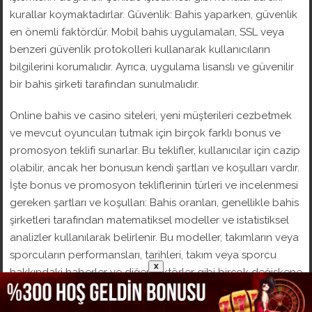
kurallar koymaktadırlar. Güvenlik: Bahis yaparken, güvenlik
en önemli faktördür. Mobil bahis uygulamaları, SSL veya
benzeri güvenlik protokolleri kullanarak kullanıcıların
bilgilerini korumalıdır. Ayrıca, uygulama lisanslı ve güvenilir
bir bahis şirketi tarafından sunulmalıdır.
Online bahis ve casino siteleri, yeni müşterileri cezbetmek
ve mevcut oyuncuları tutmak için birçok farklı bonus ve
promosyon teklifi sunarlar. Bu teklifler, kullanıcılar için cazip
olabilir, ancak her bonusun kendi şartları ve koşulları vardır.
İşte bonus ve promosyon tekliflerinin türleri ve incelenmesi
gereken şartları ve koşulları: Bahis oranları, genellikle bahis
şirketleri tarafından matematiksel modeller ve istatistiksel
analizler kullanılarak belirlenir. Bu modeller, takımların veya
sporcuların performansları, tarihleri, takım veya sporcu
X
hakkındaki haberler ve diğer faktörler gibi birçok değişkene
dayanarak olasılıkları hesaplar. Casino siteleri, kullanıcıların
online olarak casino oyunları oynamalarına olanak tanır. Bu