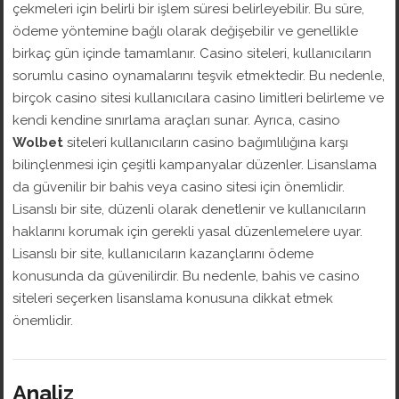
çekmeleri için belirli bir işlem süresi belirleyebilir. Bu süre,
ödeme yöntemine bağlı olarak değişebilir ve genellikle
birkaç gün içinde tamamlanır. Casino siteleri, kullanıcıların
sorumlu casino oynamalarını teşvik etmektedir. Bu nedenle,
birçok casino sitesi kullanıcılara casino limitleri belirleme ve
kendi kendine sınırlama araçları sunar. Ayrıca, casino
Wolbet
siteleri kullanıcıların casino bağımlılığına karşı
bilinçlenmesi için çeşitli kampanyalar düzenler. Lisanslama
da güvenilir bir bahis veya casino sitesi için önemlidir.
Lisanslı bir site, düzenli olarak denetlenir ve kullanıcıların
haklarını korumak için gerekli yasal düzenlemelere uyar.
Lisanslı bir site, kullanıcıların kazançlarını ödeme
konusunda da güvenilirdir. Bu nedenle, bahis ve casino
siteleri seçerken lisanslama konusuna dikkat etmek
önemlidir.
Analiz