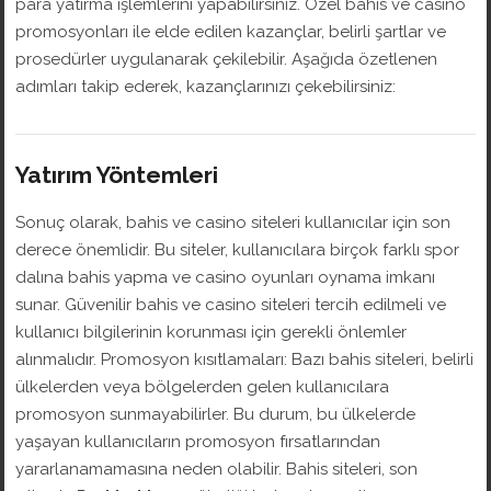
para yatırma işlemlerini yapabilirsiniz. Özel bahis ve casino
promosyonları ile elde edilen kazançlar, belirli şartlar ve
prosedürler uygulanarak çekilebilir. Aşağıda özetlenen
adımları takip ederek, kazançlarınızı çekebilirsiniz:
Yatırım Yöntemleri
Sonuç olarak, bahis ve casino siteleri kullanıcılar için son
derece önemlidir. Bu siteler, kullanıcılara birçok farklı spor
dalına bahis yapma ve casino oyunları oynama imkanı
sunar. Güvenilir bahis ve casino siteleri tercih edilmeli ve
kullanıcı bilgilerinin korunması için gerekli önlemler
alınmalıdır. Promosyon kısıtlamaları: Bazı bahis siteleri, belirli
ülkelerden veya bölgelerden gelen kullanıcılara
promosyon sunmayabilirler. Bu durum, bu ülkelerde
yaşayan kullanıcıların promosyon fırsatlarından
yararlanamamasına neden olabilir. Bahis siteleri, son