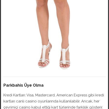
Parkbahis Üye Olma
Kredi Kartları: Visa, Mastercard, American Express gibi kredi
kartları canlı casino oyunlarında kullanılabilir. Ancak, her
çevrimiçi casino kabul ettiği kart türlerinde farklılık gösterir.