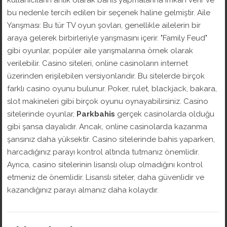
kullanıcıların anlık olarak bahis yapmalarına imkan verir ve
bu nedenle tercih edilen bir seçenek haline gelmiştir. Aile
Yarışması: Bu tür TV oyun şovları, genellikle ailelerin bir
araya gelerek birbirleriyle yarışmasını içerir. "Family Feud"
gibi oyunlar, popüler aile yarışmalarına örnek olarak
verilebilir. Casino siteleri, online casinoların internet
üzerinden erişilebilen versiyonlarıdır. Bu sitelerde birçok
farklı casino oyunu bulunur. Poker, rulet, blackjack, bakara,
slot makineleri gibi birçok oyunu oynayabilirsiniz. Casino
sitelerinde oyunlar,
Parkbahis
gerçek casinolarda olduğu
gibi şansa dayalıdır. Ancak, online casinolarda kazanma
şansınız daha yüksektir. Casino sitelerinde bahis yaparken,
harcadığınız parayı kontrol altında tutmanız önemlidir.
Ayrıca, casino sitelerinin lisanslı olup olmadığını kontrol
etmeniz de önemlidir. Lisanslı siteler, daha güvenlidir ve
kazandığınız parayı almanız daha kolaydır.