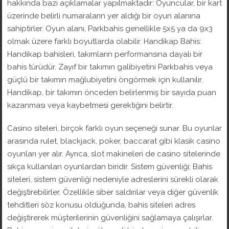
hakkında bazı açıklamalar yapılmaktadır: Oyuncular, bir kart
üzerinde belirli numaraların yer aldığı bir oyun alanına
sahiptirler. Oyun alanı, Parkbahis genellikle 5x5 ya da 9x3
olmak üzere farklı boyutlarda olabilir. Handikap Bahis:
Handikap bahisleri, takımların performansına dayalı bir
bahis türüdür. Zayıf bir takımın galibiyetini Parkbahis veya
güçlü bir takımın mağlubiyetini öngörmek için kullanılır.
Handikap, bir takımın önceden belirlenmiş bir sayıda puan
kazanması veya kaybetmesi gerektiğini belirtir.
Casino siteleri, birçok farklı oyun seçeneği sunar. Bu oyunlar
arasında rulet, blackjack, poker, baccarat gibi klasik casino
oyunları yer alır. Ayrıca, slot makineleri de casino sitelerinde
sıkça kullanılan oyunlardan biridir. Sistem güvenliği: Bahis
siteleri, sistem güvenliği nedeniyle adreslerini sürekli olarak
değiştirebilirler. Özellikle siber saldırılar veya diğer güvenlik
tehditleri söz konusu olduğunda, bahis siteleri adres
değiştirerek müşterilerinin güvenliğini sağlamaya çalışırlar.