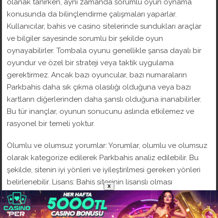
olanak tanırken, aynı zamanda sorumlu oyun oynama
konusunda da bilinçlendirme çalışmaları yaparlar.
Kullanıcılar, bahis ve casino sitelerinde sundukları araçlar
ve bilgiler sayesinde sorumlu bir şekilde oyun
oynayabilirler. Tombala oyunu genellikle şansa dayalı bir
oyundur ve özel bir strateji veya taktik uygulama
gerektirmez. Ancak bazı oyuncular, bazı numaraların
Parkbahis daha sık çıkma olasılığı olduğuna veya bazı
kartların diğerlerinden daha şanslı olduğuna inanabilirler.
Bu tür inançlar, oyunun sonucunu aslında etkilemez ve
rasyonel bir temeli yoktur.
Olumlu ve olumsuz yorumlar: Yorumlar, olumlu ve olumsuz
olarak kategorize edilerek Parkbahis analiz edilebilir. Bu
şekilde, sitenin iyi yönleri ve iyileştirilmesi gereken yönleri
belirlenebilir. Lisans: Bahis sitesinin lisanslı olması
X
gerekmektedir. Lisanslı bir bahis sitesi, bahis oynatma
hizmetleri için yasal olarak yetkilendirildiği anlamına gelir.