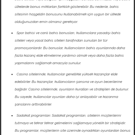
ülkelerde bonus miktarları farklılık gösterebilir. Bu nedenle, bahis
sitesinin hoşgeldin bonusunu kullanabilmek için uygun bir ülkede
olduğunuzdan emin olmanız gerekiyor.
Spor bahisi ve canlı bahis bonusları, kullanıcılara yasadışı bahis
siteleri veya yasal bahis siteleri tarafından sunulan bir tür
promosyonlardır. Bu bonuslar, kullanıcıların bahis oyunlarında daha
fazla kazanç elde etmelerine yardımcı olmak veya daha fazla bahis
yapmalarını sağlamak amacıyla sunulur.
Casino sitelerinde, kullanıcılar genellikle yüksek kazançlar elde
edebilirler. Bu kazançlar, kullanıcıların şansına ve oyun becerilerine
bağlıdır. Casino sitelerinde, oyunların kuralları ve stratejileri de bulunur.
Bu sayede, kullanıcılar oyunları daha iyi anlayabilir ve kazanma
şanslarını arttırabilirler.
Sadakat programları: Sadakat programları, sitelerin müşterilerini
tutmaya ve tekrar tekrar gelmelerini sağlamaya yönelik bir stratejidir.
Bu programlar, müşterilerin site üzerinde oynadıkları oyunlardan bonus