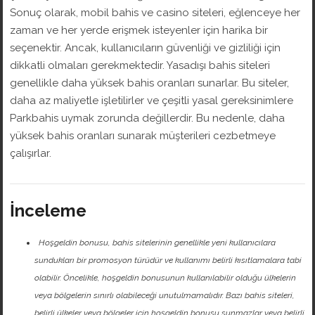
Sonuç olarak, mobil bahis ve casino siteleri, eğlenceye her
zaman ve her yerde erişmek isteyenler için harika bir
seçenektir. Ancak, kullanıcıların güvenliği ve gizliliği için
dikkatli olmaları gerekmektedir. Yasadışı bahis siteleri
genellikle daha yüksek bahis oranları sunarlar. Bu siteler,
daha az maliyetle işletilirler ve çeşitli yasal gereksinimlere
Parkbahis uymak zorunda değillerdir. Bu nedenle, daha
yüksek bahis oranları sunarak müşterileri cezbetmeye
çalışırlar.
İnceleme
Hoşgeldin bonusu, bahis sitelerinin genellikle yeni kullanıcılara
sundukları bir promosyon türüdür ve kullanımı belirli kısıtlamalara tabi
olabilir. Öncelikle, hoşgeldin bonusunun kullanılabilir olduğu ülkelerin
veya bölgelerin sınırlı olabileceği unutulmamalıdır. Bazı bahis siteleri,
belirli ülkeler veya bölgeler için hoşgeldin bonusu sunmazlar veya belirli