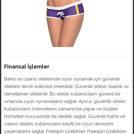
Finansal İşlemler
Bahis ve casino sitelerinde oyun oynamak için güvenilir
sitelerin tercih edilmesi önemlidir. Güvenilir siteler, lisanslı ve
denetlenen sitelerdir. Bu siteler, kullanıcıların güvenli bir
ortamda oyun oynamalarını sağlar. Ayrıca, güvenilir siteler,
kullanıcıların ödemelerini zamanında yapar ve müşteri
hizmetleri konusunda da destek sağlar. Güvenilir bahis ve
casino siteleri, kullanıcıların keyifli bir oyun deneyimi
yaşamalarını sağlar. Freespin özellikleri: Freespin özellikleri,