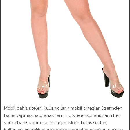
Mobil bahis siteleri, kullanıcıların mobil cihazları üzerinden
bahis yapmasına olanak tanır. Bu siteler, kullanıcıların her
yerde bahis yapmalarını sağlar. Mobil bahis siteleri,