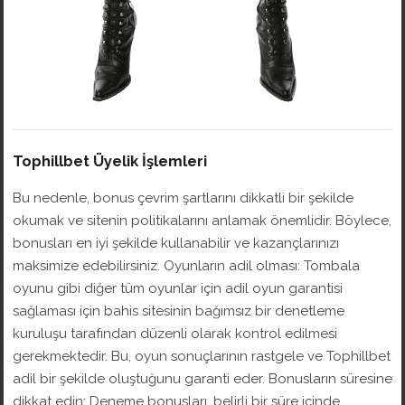
Tophillbet Üyelik İşlemleri
Bu nedenle, bonus çevrim şartlarını dikkatli bir şekilde
okumak ve sitenin politikalarını anlamak önemlidir. Böylece,
bonusları en iyi şekilde kullanabilir ve kazançlarınızı
maksimize edebilirsiniz. Oyunların adil olması: Tombala
oyunu gibi diğer tüm oyunlar için adil oyun garantisi
sağlaması için bahis sitesinin bağımsız bir denetleme
kuruluşu tarafından düzenli olarak kontrol edilmesi
gerekmektedir. Bu, oyun sonuçlarının rastgele ve Tophillbet
adil bir şekilde oluştuğunu garanti eder. Bonusların süresine
dikkat edin: Deneme bonusları, belirli bir süre içinde