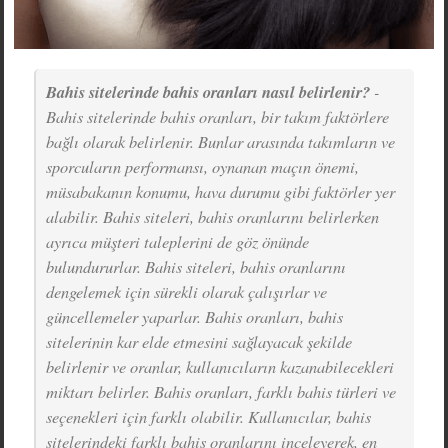
Bahis sitelerinde bahis oranları nasıl belirlenir?
-
Bahis sitelerinde bahis oranları, bir takım faktörlere
bağlı olarak belirlenir. Bunlar arasında takımların ve
sporcuların performansı, oynanan maçın önemi,
müsabakanın konumu, hava durumu gibi faktörler yer
alabilir. Bahis siteleri, bahis oranlarını belirlerken
ayrıca müşteri taleplerini de göz önünde
bulundururlar. Bahis siteleri, bahis oranlarını
dengelemek için sürekli olarak çalışırlar ve
güncellemeler yaparlar. Bahis oranları, bahis
sitelerinin kar elde etmesini sağlayacak şekilde
belirlenir ve oranlar, kullanıcıların kazanabilecekleri
miktarı belirler. Bahis oranları, farklı bahis türleri ve
seçenekleri için farklı olabilir. Kullanıcılar, bahis
sitelerindeki farklı bahis oranlarını inceleyerek, en