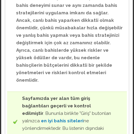
bahis deneyimi sunar ve aynı zamanda bahis
stratejilerini uygulama imkanı da sağlar.
Ancak, canlı bahis yaparken dikkatli olmak
önemlidir, çünkü müsabakalar hızla değişebilir
ve yanlış bahis yapmak veya bahis stratejinizi
değiştirmek için çok az zamanınız olabilir.
Ayrıca, canlı bahislerde yüksek riskler ve
yüksek ödüller de vardır, bu nedenle
bahisçilerin bütçelerini dikkatli bir şekilde
yönetmeleri ve riskleri kontrol etmeleri
önemlidir.
Sayfamızda yer alan tüm giriş
bağlantıları geçerli ve kontrol
edilmiştir
. Bununla birlikte "Giriş" butonları
yalnızca
en iyi bahis siteleri
ne
yönlendirmektedir. Bu listenin dışındaki