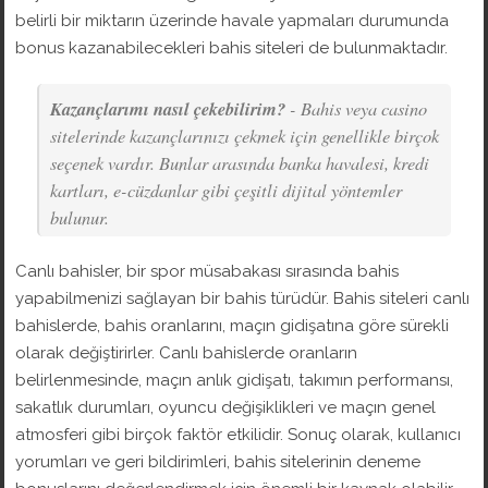
belirli bir miktarın üzerinde havale yapmaları durumunda
bonus kazanabilecekleri bahis siteleri de bulunmaktadır.
Kazançlarımı nasıl çekebilirim?
- Bahis veya casino
sitelerinde kazançlarınızı çekmek için genellikle birçok
seçenek vardır. Bunlar arasında banka havalesi, kredi
kartları, e-cüzdanlar gibi çeşitli dijital yöntemler
bulunur.
Canlı bahisler, bir spor müsabakası sırasında bahis
yapabilmenizi sağlayan bir bahis türüdür. Bahis siteleri canlı
bahislerde, bahis oranlarını, maçın gidişatına göre sürekli
olarak değiştirirler. Canlı bahislerde oranların
belirlenmesinde, maçın anlık gidişatı, takımın performansı,
sakatlık durumları, oyuncu değişiklikleri ve maçın genel
atmosferi gibi birçok faktör etkilidir. Sonuç olarak, kullanıcı
yorumları ve geri bildirimleri, bahis sitelerinin deneme