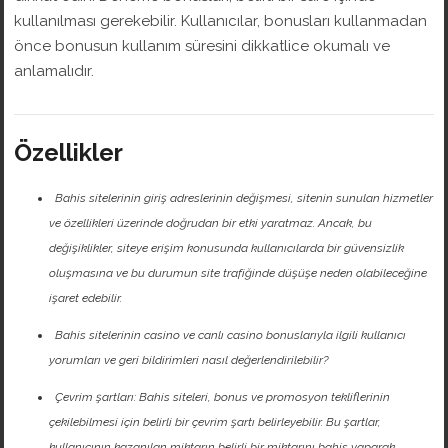
kullanılması gerekebilir. Kullanıcılar, bonusları kullanmadan
önce bonusun kullanım süresini dikkatlice okumalı ve
anlamalıdır.
Özellikler
Bahis sitelerinin giriş adreslerinin değişmesi, sitenin sunulan hizmetler
ve özellikleri üzerinde doğrudan bir etki yaratmaz. Ancak, bu
değişiklikler, siteye erişim konusunda kullanıcılarda bir güvensizlik
oluşmasına ve bu durumun site trafiğinde düşüşe neden olabileceğine
işaret edebilir.
Bahis sitelerinin casino ve canlı casino bonuslarıyla ilgili kullanıcı
yorumları ve geri bildirimleri nasıl değerlendirilebilir?
Çevrim şartları: Bahis siteleri, bonus ve promosyon tekliflerinin
çekilebilmesi için belirli bir çevrim şartı belirleyebilir. Bu şartlar,
kullanıcının kazanılan miktarın belirli bir miktarını bahis yaparak