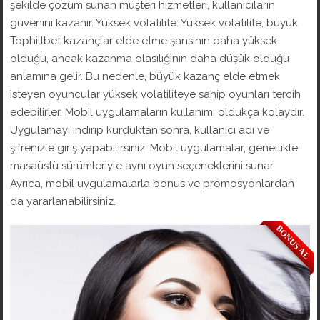
şekilde çözüm sunan müşteri hizmetleri, kullanıcıların
güvenini kazanır. Yüksek volatilite: Yüksek volatilite, büyük
Tophillbet kazançlar elde etme şansının daha yüksek
olduğu, ancak kazanma olasılığının daha düşük olduğu
anlamına gelir. Bu nedenle, büyük kazanç elde etmek
isteyen oyuncular yüksek volatiliteye sahip oyunları tercih
edebilirler. Mobil uygulamaların kullanımı oldukça kolaydır.
Uygulamayı indirip kurduktan sonra, kullanıcı adı ve
şifrenizle giriş yapabilirsiniz. Mobil uygulamalar, genellikle
masaüstü sürümleriyle aynı oyun seçeneklerini sunar.
Ayrıca, mobil uygulamalarla bonus ve promosyonlardan
da yararlanabilirsiniz.
BONUS AL