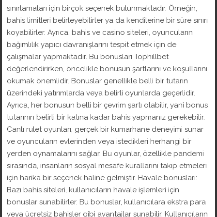
sınırlamaları için birçok seçenek bulunmaktadır. Örneğin,
bahis limitleri belirleyebilirler ya da kendilerine bir süre sınırı
koyabilirler. Ayrıca, bahis ve casino siteleri, oyuncuların
bağımlılık yapıcı davranışlarını tespit etmek için de
çalışmalar yapmaktadır. Bu bonusları Tophillbet
değerlendirirken, öncelikle bonusun şartlarını ve koşullarını
okumak önemlidir. Bonuslar genellikle belli bir tutarın
üzerindeki yatırımlarda veya belirli oyunlarda geçerlidir.
Ayrıca, her bonusun belli bir çevrim şartı olabilir, yani bonus
tutarının belirli bir katına kadar bahis yapmanız gerekebilir.
Canlı rulet oyunları, gerçek bir kumarhane deneyimi sunar
ve oyuncuların evlerinden veya istedikleri herhangi bir
yerden oynamalarını sağlar. Bu oyunlar, özellikle pandemi
sırasında, insanların sosyal mesafe kurallarını takip etmeleri
için harika bir seçenek haline gelmiştir. Havale bonusları:
Bazı bahis siteleri, kullanıcıların havale işlemleri için
bonuslar sunabilirler. Bu bonuslar, kullanıcılara ekstra para
veya ücretsiz bahisler gibi avantajlar sunabilir. Kullanıcıların