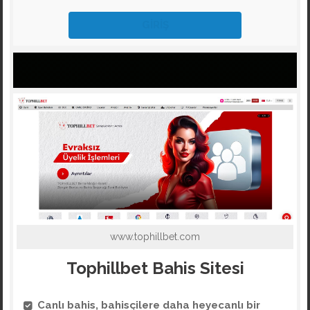
GIRIŞ
www.tophillbet.com
Tophillbet Bahis Sitesi
Canlı bahis, bahisçilere daha heyecanlı bir