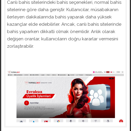
Canlı bahis sitelerindeki bahis seçenekleri, normal bahis
sitelerine göre daha geniştir. Kullanıcılar, müsabakanın
ilerleyen dakikalarında bahis yaparak daha yüksek
kazançlar elde edebilirler. Ancak, canlı bahis sitelerinde
bahis yaparken dikkatli olmak önemlidir. Anlık olarak
değişen oranlar, kullanıcıların doğru kararlar vermesini
zorlaştırabilir.