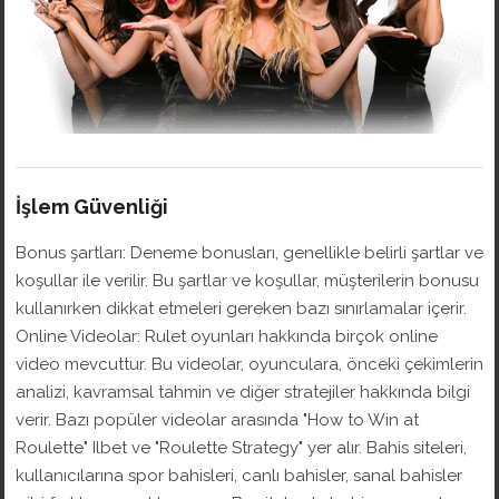
İşlem Güvenliği
Bonus şartları: Deneme bonusları, genellikle belirli şartlar ve
koşullar ile verilir. Bu şartlar ve koşullar, müşterilerin bonusu
kullanırken dikkat etmeleri gereken bazı sınırlamalar içerir.
Online Videolar: Rulet oyunları hakkında birçok online
video mevcuttur. Bu videolar, oyunculara, önceki çekimlerin
analizi, kavramsal tahmin ve diğer stratejiler hakkında bilgi
verir. Bazı popüler videolar arasında "How to Win at
Roulette" Ilbet ve "Roulette Strategy" yer alır. Bahis siteleri,
kullanıcılarına spor bahisleri, canlı bahisler, sanal bahisler