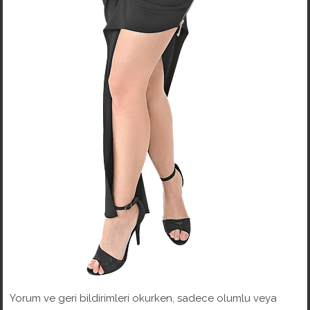
Yorum ve geri bildirimleri okurken, sadece olumlu veya