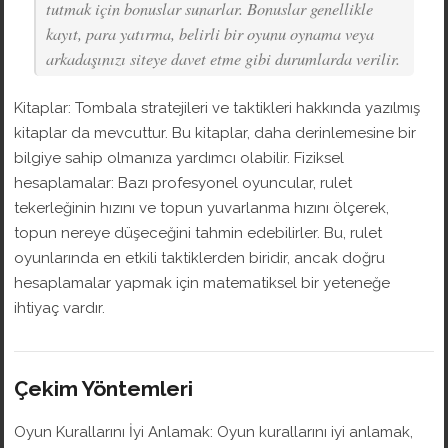
tutmak için bonuslar sunarlar. Bonuslar genellikle
kayıt, para yatırma, belirli bir oyunu oynama veya
arkadaşınızı siteye davet etme gibi durumlarda verilir.
Kitaplar: Tombala stratejileri ve taktikleri hakkında yazılmış
kitaplar da mevcuttur. Bu kitaplar, daha derinlemesine bir
bilgiye sahip olmanıza yardımcı olabilir. Fiziksel
hesaplamalar: Bazı profesyonel oyuncular, rulet
tekerleğinin hızını ve topun yuvarlanma hızını ölçerek,
topun nereye düşeceğini tahmin edebilirler. Bu, rulet
oyunlarında en etkili taktiklerden biridir, ancak doğru
hesaplamalar yapmak için matematiksel bir yeteneğe
ihtiyaç vardır.
Çekim Yöntemleri
Oyun Kurallarını İyi Anlamak: Oyun kurallarını iyi anlamak,