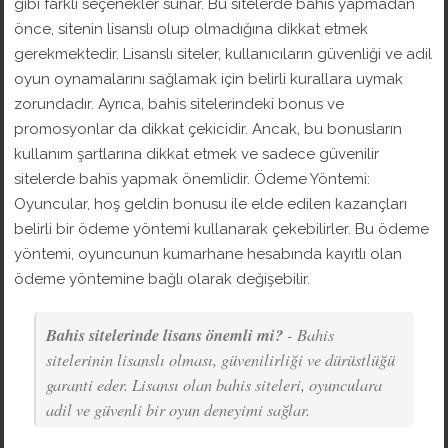
gibi farklı seçenekler sunar. Bu sitelerde bahis yapmadan
önce, sitenin lisanslı olup olmadığına dikkat etmek
gerekmektedir. Lisanslı siteler, kullanıcıların güvenliği ve adil
oyun oynamalarını sağlamak için belirli kurallara uymak
zorundadır. Ayrıca, bahis sitelerindeki bonus ve
promosyonlar da dikkat çekicidir. Ancak, bu bonusların
kullanım şartlarına dikkat etmek ve sadece güvenilir
sitelerde bahis yapmak önemlidir. Ödeme Yöntemi:
Oyuncular, hoş geldin bonusu ile elde edilen kazançları
belirli bir ödeme yöntemi kullanarak çekebilirler. Bu ödeme
yöntemi, oyuncunun kumarhane hesabında kayıtlı olan
ödeme yöntemine bağlı olarak değişebilir.
Bahis sitelerinde lisans önemli mi?
- Bahis
sitelerinin lisanslı olması, güvenilirliği ve dürüstlüğü
garanti eder. Lisansı olan bahis siteleri, oyunculara
adil ve güvenli bir oyun deneyimi sağlar.