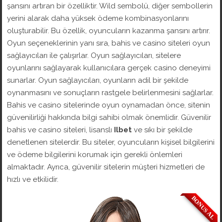
şansını artıran bir özelliktir. Wild sembolü, diğer sembollerin
yerini alarak daha yüksek ödeme kombinasyonlarını
oluşturabilir. Bu özellik, oyuncuların kazanma şansını artırır.
Oyun seçeneklerinin yanı sıra, bahis ve casino siteleri oyun
sağlayıcıları ile çalışırlar. Oyun sağlayıcıları, sitelere
oyunlarını sağlayarak kullanıcılara gerçek casino deneyimi
sunarlar. Oyun sağlayıcıları, oyunların adil bir şekilde
oynanmasını ve sonuçların rastgele belirlenmesini sağlarlar.
Bahis ve casino sitelerinde oyun oynamadan önce, sitenin
güvenilirliği hakkında bilgi sahibi olmak önemlidir. Güvenilir
bahis ve casino siteleri, lisanslı
Ilbet
ve sıkı bir şekilde
denetlenen sitelerdir. Bu siteler, oyuncuların kişisel bilgilerini
ve ödeme bilgilerini korumak için gerekli önlemleri
almaktadır. Ayrıca, güvenilir sitelerin müşteri hizmetleri de
hızlı ve etkilidir.
BONUS AL