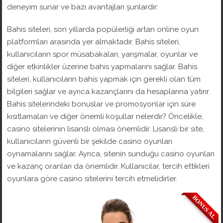
deneyim sunar ve bazı avantajları şunlardır:
Bahis siteleri, son yıllarda popülerliği artan online oyun
platformları arasında yer almaktadır. Bahis siteleri,
kullanıcıların spor müsabakaları, yarışmalar, oyunlar ve
diğer etkinlikler üzerine bahis yapmalarını sağlar. Bahis
siteleri, kullanıcıların bahis yapmak için gerekli olan tüm
bilgileri sağlar ve ayrıca kazançlarını da hesaplarına yatırır.
Bahis sitelerindeki bonuslar ve promosyonlar için süre
kısıtlamaları ve diğer önemli koşullar nelerdir? Öncelikle,
casino sitelerinin lisanslı olması önemlidir. Lisanslı bir site,
kullanıcıların güvenli bir şekilde casino oyunları
oynamalarını sağlar. Ayrıca, sitenin sunduğu casino oyunları
ve kazanç oranları da önemlidir. Kullanıcılar, tercih ettikleri
oyunlara göre casino sitelerini tercih etmelidirler.
BONUS AL