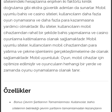
sitelerindeki hesaplarına erişirken iki faktörlü kimlik
doğrulama gibi ekstra güvenlik adımları da sunarlar. Mobil
uyumlu bahis ve casino siteleri, kullanıcıların daha fazla
oyun oynamasına ve daha fazla para kazanmasına
yardımcı olmaktadır. Bu siteler, kullanıcıların mobil
cihazlarından rahat bir şekilde bahis yapmalarına ve casino
oyunlarına katılmalarına olanak sağlamaktadır. Mobil
uyumlu siteler, kullanıcıların mobil cihazlarından para
yatırma ve çekme işlemlerini gerçekleştirmelerine de olanak
sağlamaktadır. Mobil uyumluluk: Oyun, mobil cihazlar için
optimize edilmiştir ve oyuncuların herhangi bir yerde ve
zamanda oyunu oynamalarına olanak tanır.
Özellikler
Bonus Çevrim Şartlarının Tamamlanması: Kullanıcılar, bahis
sitelerinin belirlediği çevrim şartlarını tamamlamadan kazançlarını