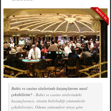
BONUS AL
Bahis ve casino sitelerinde kazançlarımı nasıl
çekebilirim?
- Bahis ve casino sitelerindeki
kazançlarınızı, sitenin belirlediği yöntemlerle
çekebilirsiniz. Ödeme yöntemleri siteye göre