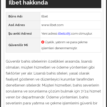
Ilbet hakkında
Büro Adı
Ilbet
Asıl Adres
www.ilbet.com
Şu anki Adresi
Yeni adresi
ilbet1165
.com olmuştur.
Üyelik, yatırım ve para çekme
Güvenilir Mi
işlemleri denenmemiştir.
Güvenilir bahis sitelerinin özellikleri arasında, lisanslı
olmaları, müşteri hizmetleri ve ödeme yöntemleri gibi
faktörler yer alır. Lisanslı bahis siteleri, yasal olarak
faaliyet gösteren ve düzenleyici kurumlar tarafından
denetlenen sitelerdir. Müşteri hizmetleri, bahis severlerin
sorularına ve sorunlarına çözüm bulmak için 7/24 hizmet
veren bir departmandır. Ödeme yöntemleri, bahis
severlerin para yatırma ve çekme işlemlerini güvenli bir