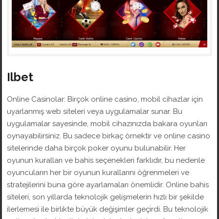
Ilbet
Online Casinolar: Birçok online casino, mobil cihazlar için
uyarlanmış web siteleri veya uygulamalar sunar. Bu
uygulamalar sayesinde, mobil cihazınızda bakara oyunları
oynayabilirsiniz. Bu sadece birkaç örnektir ve online casino
sitelerinde daha birçok poker oyunu bulunabilir. Her
oyunun kuralları ve bahis seçenekleri farklıdır, bu nedenle
oyuncuların her bir oyunun kurallarını öğrenmeleri ve
stratejilerini buna göre ayarlamaları önemlidir. Online bahis
siteleri, son yıllarda teknolojik gelişmelerin hızlı bir şekilde
ilerlemesi ile birlikte büyük değişimler geçirdi. Bu teknolojik