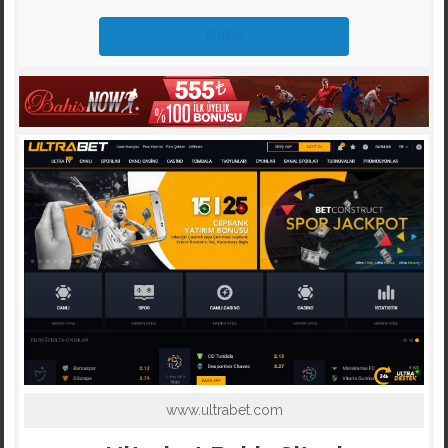
GIRIŞ
www.ultrabet.com