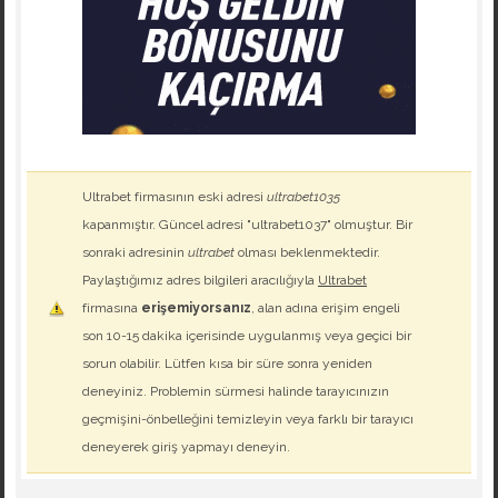
Ultrabet firmasının eski adresi
ultrabet1035
kapanmıştır. Güncel adresi "ultrabet1037" olmuştur. Bir
sonraki adresinin
ultrabet
olması beklenmektedir.
Paylaştığımız adres bilgileri aracılığıyla
Ultrabet
firmasına
erişemiyorsanız
, alan adına erişim engeli
son 10-15 dakika içerisinde uygulanmış veya geçici bir
sorun olabilir. Lütfen kısa bir süre sonra yeniden
deneyiniz. Problemin sürmesi halinde tarayıcınızın
geçmişini-önbelleğini temizleyin veya farklı bir tarayıcı
deneyerek giriş yapmayı deneyin.