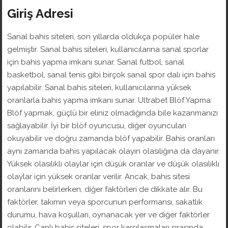
Giriş Adresi
Sanal bahis siteleri, son yıllarda oldukça popüler hale
gelmiştir. Sanal bahis siteleri, kullanıcılarına sanal sporlar
için bahis yapma imkanı sunar. Sanal futbol, sanal
basketbol, sanal tenis gibi birçok sanal spor dalı için bahis
yapılabilir. Sanal bahis siteleri, kullanıcılarına yüksek
oranlarla bahis yapma imkanı sunar. Ultrabet Blöf Yapma:
Blöf yapmak, güçlü bir eliniz olmadığında bile kazanmanızı
sağlayabilir. İyi bir blöf oyuncusu, diğer oyuncuları
okuyabilir ve doğru zamanda blöf yapabilir. Bahis oranları
aynı zamanda bahis yapılacak olayın olasılığına da dayanır.
Yüksek olasılıklı olaylar için düşük oranlar ve düşük olasılıklı
olaylar için yüksek oranlar verilir. Ancak, bahis sitesi
oranlarını belirlerken, diğer faktörleri de dikkate alır. Bu
faktörler, takımın veya sporcunun performansı, sakatlık
durumu, hava koşulları, oynanacak yer ve diğer faktörler
olabilir. Canlı bahis siteleri, spor karşılaşmaları sırasında