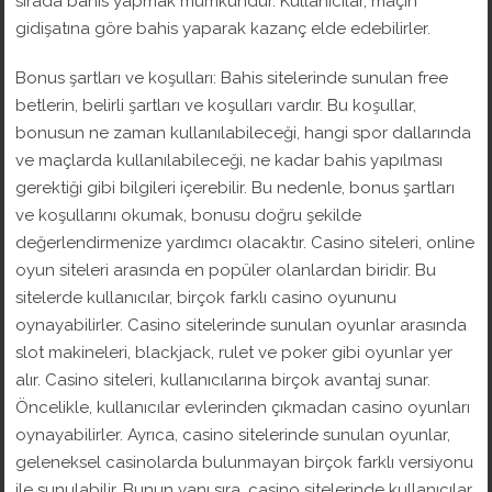
sırada bahis yapmak mümkündür. Kullanıcılar, maçın
gidişatına göre bahis yaparak kazanç elde edebilirler.
Bonus şartları ve koşulları: Bahis sitelerinde sunulan free
betlerin, belirli şartları ve koşulları vardır. Bu koşullar,
bonusun ne zaman kullanılabileceği, hangi spor dallarında
ve maçlarda kullanılabileceği, ne kadar bahis yapılması
gerektiği gibi bilgileri içerebilir. Bu nedenle, bonus şartları
ve koşullarını okumak, bonusu doğru şekilde
değerlendirmenize yardımcı olacaktır. Casino siteleri, online
oyun siteleri arasında en popüler olanlardan biridir. Bu
sitelerde kullanıcılar, birçok farklı casino oyununu
oynayabilirler. Casino sitelerinde sunulan oyunlar arasında
slot makineleri, blackjack, rulet ve poker gibi oyunlar yer
alır. Casino siteleri, kullanıcılarına birçok avantaj sunar.
Öncelikle, kullanıcılar evlerinden çıkmadan casino oyunları
oynayabilirler. Ayrıca, casino sitelerinde sunulan oyunlar,
geleneksel casinolarda bulunmayan birçok farklı versiyonu
ile sunulabilir. Bunun yanı sıra, casino sitelerinde kullanıcılar,