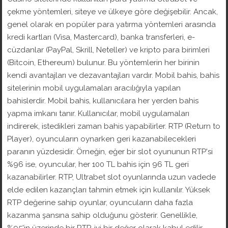
çekme yöntemleri, siteye ve ülkeye göre değişebilir. Ancak,
genel olarak en popüler para yatırma yöntemleri arasında
kredi kartları (Visa, Mastercard), banka transferleri, e-
cüzdanlar (PayPal, Skrill, Neteller) ve kripto para birimleri
(Bitcoin, Ethereum) bulunur. Bu yöntemlerin her birinin
kendi avantajları ve dezavantajları vardır. Mobil bahis, bahis
sitelerinin mobil uygulamaları aracılığıyla yapılan
bahislerdir. Mobil bahis, kullanıcılara her yerden bahis
yapma imkanı tanır. Kullanıcılar, mobil uygulamaları
indirerek, istedikleri zaman bahis yapabilirler. RTP (Return to
Player), oyuncuların oynarken geri kazanabilecekleri
paranın yüzdesidir. Örneğin, eğer bir slot oyununun RTP'si
%96 ise, oyuncular, her 100 TL bahis için 96 TL geri
kazanabilirler. RTP, Ultrabet slot oyunlarında uzun vadede
elde edilen kazançları tahmin etmek için kullanılır. Yüksek
RTP değerine sahip oyunlar, oyuncuların daha fazla
kazanma şansına sahip olduğunu gösterir. Genellikle,
%95'in üzerinde bir RTP, iyi bir değer olarak kabul edilir.