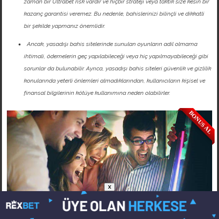
zaman bir Ultrabet risk vardır ve hiçbir strateji veya taktik size kesin bir
kazanç garantisi veremez. Bu nedenle, bahislerinizi bilinçli ve dikkatli
bir şekilde yapmanız önemlidir.
Ancak, yasadışı bahis sitelerinde sunulan oyunların adil olmama
ihtimali, ödemelerin geç yapılabileceği veya hiç yapılmayabileceği gibi
sorunlar da bulunabilir. Ayrıca, yasadışı bahis siteleri güvenlik ve gizlilik
konularında yeterli önlemleri almadıklarından, kullanıcıların kişisel ve
finansal bilgilerinin kötüye kullanımına neden olabilirler.
BONUS AL
X