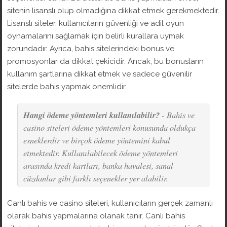
sitenin lisanslı olup olmadığına dikkat etmek gerekmektedir.
Lisanslı siteler, kullanıcıların güvenliği ve adil oyun
oynamalarını sağlamak için belirli kurallara uymak
zorundadır. Ayrıca, bahis sitelerindeki bonus ve
promosyonlar da dikkat çekicidir. Ancak, bu bonusların
kullanım şartlarına dikkat etmek ve sadece güvenilir
sitelerde bahis yapmak önemlidir.
Hangi ödeme yöntemleri kullanılabilir?
- Bahis ve
casino siteleri ödeme yöntemleri konusunda oldukça
esneklerdir ve birçok ödeme yöntemini kabul
etmektedir. Kullanılabilecek ödeme yöntemleri
arasında kredi kartları, banka havalesi, sanal
cüzdanlar gibi farklı seçenekler yer alabilir.
Canlı bahis ve casino siteleri, kullanıcıların gerçek zamanlı
olarak bahis yapmalarına olanak tanır. Canlı bahis