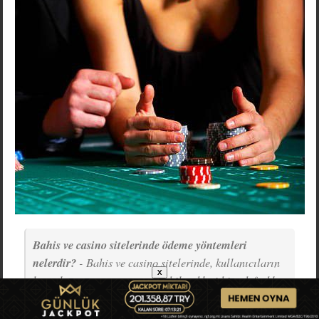
Bahis ve casino sitelerinde ödeme yöntemleri
nelerdir?
- Bahis ve casino sitelerinde, kullanıcıların
X
hesaplarına para yatırıp çekebilecekleri birçok farklı
ödeme yöntemi bulunabilir. Bunlar arasında kredi
kartları, banka havalesi, sanal cüzdanlar (örneğin,