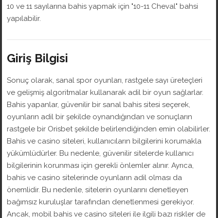
10 ve 11 sayılarına bahis yapmak için "10-11 Cheval" bahsi
yapılabilir.
Giriş Bilgisi
Sonuç olarak, sanal spor oyunları, rastgele sayı üreteçleri
ve gelişmiş algoritmalar kullanarak adil bir oyun sağlarlar.
Bahis yapanlar, güvenilir bir sanal bahis sitesi seçerek,
oyunların adil bir şekilde oynandığından ve sonuçların
rastgele bir Orisbet şekilde belirlendiğinden emin olabilirler.
Bahis ve casino siteleri, kullanıcıların bilgilerini korumakla
yükümlüdürler. Bu nedenle, güvenilir sitelerde kullanıcı
bilgilerinin korunması için gerekli önlemler alınır. Ayrıca,
bahis ve casino sitelerinde oyunların adil olması da
önemlidir. Bu nedenle, sitelerin oyunlarını denetleyen
bağımsız kuruluşlar tarafından denetlenmesi gerekiyor.
Ancak, mobil bahis ve casino siteleri ile ilgili bazı riskler de