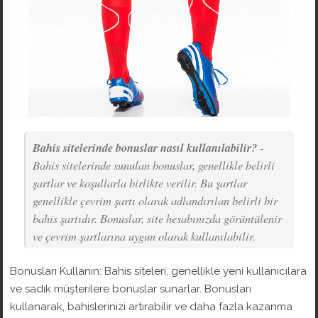
Bahis sitelerinde bonuslar nasıl kullanılabilir?
-
Bahis sitelerinde sunulan bonuslar, genellikle belirli
şartlar ve koşullarla birlikte verilir. Bu şartlar
genellikle çevrim şartı olarak adlandırılan belirli bir
bahis şartıdır. Bonuslar, site hesabınızda görüntülenir
ve çevrim şartlarına uygun olarak kullanılabilir.
Bonusları Kullanın: Bahis siteleri, genellikle yeni kullanıcılara
ve sadık müşterilere bonuslar sunarlar. Bonusları
kullanarak, bahislerinizi artırabilir ve daha fazla kazanma