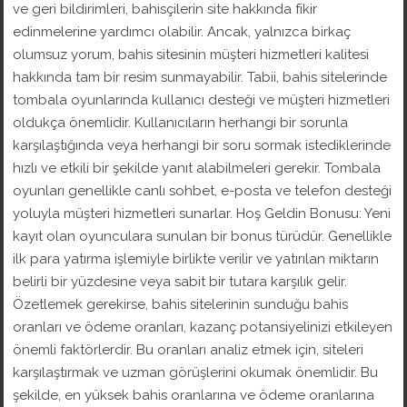
ve geri bildirimleri, bahisçilerin site hakkında fikir
edinmelerine yardımcı olabilir. Ancak, yalnızca birkaç
olumsuz yorum, bahis sitesinin müşteri hizmetleri kalitesi
hakkında tam bir resim sunmayabilir. Tabii, bahis sitelerinde
tombala oyunlarında kullanıcı desteği ve müşteri hizmetleri
oldukça önemlidir. Kullanıcıların herhangi bir sorunla
karşılaştığında veya herhangi bir soru sormak istediklerinde
hızlı ve etkili bir şekilde yanıt alabilmeleri gerekir. Tombala
oyunları genellikle canlı sohbet, e-posta ve telefon desteği
yoluyla müşteri hizmetleri sunarlar. Hoş Geldin Bonusu: Yeni
kayıt olan oyunculara sunulan bir bonus türüdür. Genellikle
ilk para yatırma işlemiyle birlikte verilir ve yatırılan miktarın
belirli bir yüzdesine veya sabit bir tutara karşılık gelir.
Özetlemek gerekirse, bahis sitelerinin sunduğu bahis
oranları ve ödeme oranları, kazanç potansiyelinizi etkileyen
önemli faktörlerdir. Bu oranları analiz etmek için, siteleri
karşılaştırmak ve uzman görüşlerini okumak önemlidir. Bu
şekilde, en yüksek bahis oranlarına ve ödeme oranlarına