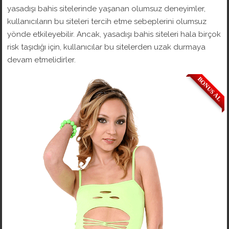
yasadışı bahis sitelerinde yaşanan olumsuz deneyimler,
kullanıcıların bu siteleri tercih etme sebeplerini olumsuz
yönde etkileyebilir. Ancak, yasadışı bahis siteleri hala birçok
risk taşıdığı için, kullanıcılar bu sitelerden uzak durmaya
devam etmelidirler.
BONUS AL