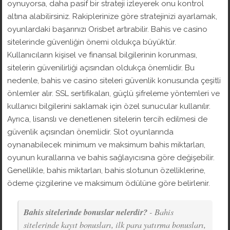
oynuyorsa, daha pasif bir strateji izleyerek onu kontrol
altına alabilirsiniz. Rakiplerinize göre stratejinizi ayarlamak,
oyunlardaki başarınızı Orisbet artırabilir. Bahis ve casino
sitelerinde güvenliğin önemi oldukça büyüktür.
Kullanıcıların kişisel ve finansal bilgilerinin korunması,
sitelerin güvenilirliği açısından oldukça önemlidir. Bu
nedenle, bahis ve casino siteleri güvenlik konusunda çeşitli
önlemler alır. SSL sertifikaları, güçlü şifreleme yöntemleri ve
kullanıcı bilgilerini saklamak için özel sunucular kullanılır.
Ayrıca, lisanslı ve denetlenen sitelerin tercih edilmesi de
güvenlik açısından önemlidir. Slot oyunlarında
oynanabilecek minimum ve maksimum bahis miktarları,
oyunun kurallarına ve bahis sağlayıcısına göre değişebilir.
Genellikle, bahis miktarları, bahis slotunun özelliklerine,
ödeme çizgilerine ve maksimum ödülüne göre belirlenir.
Bahis sitelerinde bonuslar nelerdir?
- Bahis
sitelerinde kayıt bonusları, ilk para yatırma bonusları,